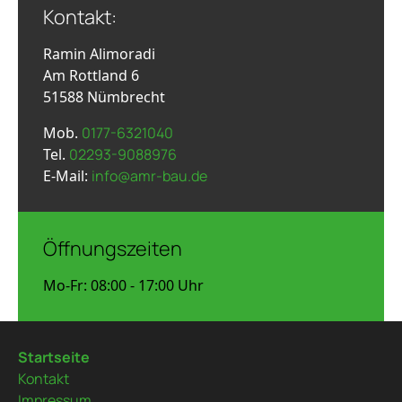
Kontakt:
Ramin Alimoradi
Am Rottland 6
51588 Nümbrecht
Mob.
0177-6321040
Tel.
02293-9088976
E-Mail:
info@amr-bau.de
Öffnungszeiten
Mo-Fr: 08:00 - 17:00 Uhr
Startseite
Kontakt
Impressum